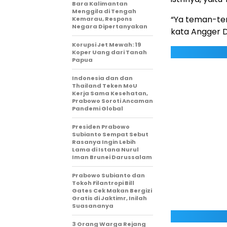
Bara Kalimantan
Menggila di Tengah
“Ya teman-tema
Kemarau, Respons
Negara Dipertanyakan
kata Angger 
Korupsi Jet Mewah: 19
Koper Uang dari Tanah
Papua
Indonesia dan dan
Thailand Teken MoU
Kerja Sama Kesehatan,
Prabowo Soroti Ancaman
Pandemi Global
Presiden Prabowo
Subianto Sempat Sebut
Rasanya Ingin Lebih
Lama di Istana Nurul
Iman Brunei Darussalam
Prabowo Subianto dan
Tokoh Filantropi Bill
Gates Cek Makan Bergizi
Gratis di Jaktimr, Inilah
Suasananya
3 Orang Warga Rejang