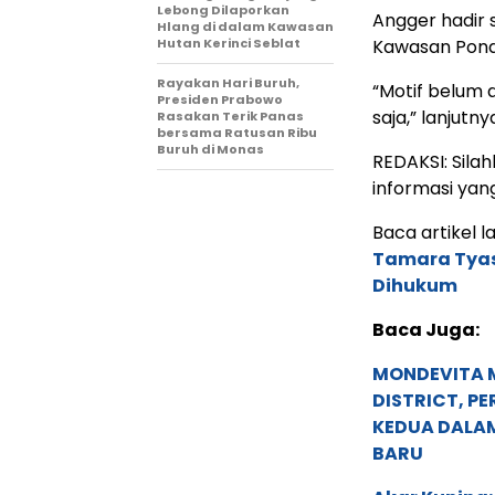
Lebong Dilaporkan
Angger hadir 
Hlang di dalam Kawasan
Hutan Kerinci Seblat
Kawasan Pondo
Rayakan Hari Buruh,
“Motif belum a
Presiden Prabowo
saja,” lanjutny
Rasakan Terik Panas
bersama Ratusan Ribu
Buruh di Monas
REDAKSI: Sila
informasi yang
Baca artikel lai
Tamara Tyas
Dihukum
Baca Juga:
MONDEVITA 
DISTRICT, P
KEDUA DALA
BARU