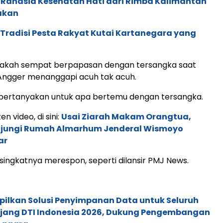
 Rahasia Kesehatan Hati dari Rimba Kalimantan
akan
: Tradisi Pesta Rakyat Kutai Kartanegara yang
pakah sempat berpapasan dengan tersangka saat
 Angger menanggapi acuh tak acuh.
mpertanyakan untuk apa bertemu dengan tersangka.
en video, di sini:
Usai Ziarah Makam Orangtua,
jungi Rumah Almarhum Jenderal Wismoyo
ar
 singkatnya merespon, seperti dilansir PMJ News.
pilkan Solusi Penyimpanan Data untuk Seluruh
 Ajang DTI Indonesia 2026, Dukung Pengembangan