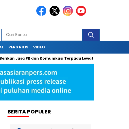
AL
PERS RILIS
VIDEO
 Jasa PR dan Komunikasi Terpadu Lewat Press Release, Sapulangit
BERITA POPULER