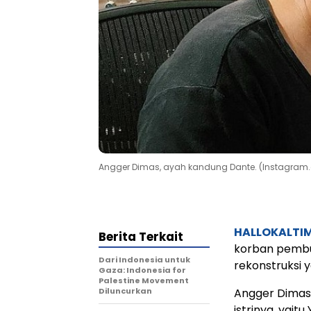
Angger Dimas, ayah kandung Dante. (Instagr
HALLOKALTI
Berita Terkait
korban pembu
Dari Indonesia untuk
rekonstruksi 
Gaza: Indonesia for
Palestine Movement
Diluncurkan
Angger Dimas
istrinya, yai