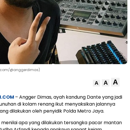
am.com/@anggerdimas)
A
A
A
M.COM
– Angger Dimas, ayah kandung Dante yang jadi
nuhan di kolam renang ikut menyaksikan jalannya
yang dilakukan oleh penyidik Polda Metro Jaya.
 menilai apa yang dilakukan tersangka pacar mantan
tu Yudha Arfandi kepada anaknya sangat kejam.