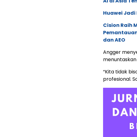
AI di Asia T
Huawei Jadi
Cision Raih
Pemantauan d
dan AEO
Angger menye
menuntaskan k
“Kita tidak bi
profesional. 