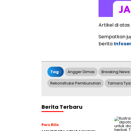
Artikel di at
Sempatkan jug
berita
Infose
Tag :
Angger Dimas
Breaking News
Rekonstruksi Pembunuhan
Tamara Ty
Berita Terbaru
Pers Rilis