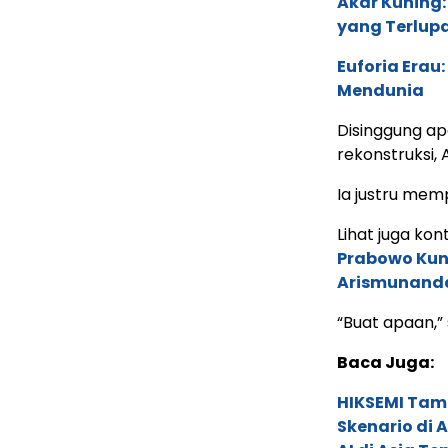
Akar Kuning:
yang Terlup
Euforia Erau
Mendunia
Disinggung a
rekonstruksi,
Ia justru me
Lihat juga kont
Prabowo Kun
Arismunand
“Buat apaan,”
Baca Juga:
HIKSEMI Tam
Skenario di