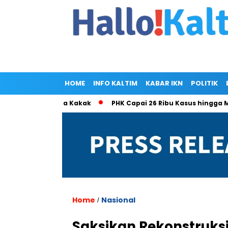
HOME
INFO KALTIM
KABAR IKN
POLITIK
Ramlan Cuma Kakak
PHK Capai 26 Ribu Kasus hingga Mei 202
Home
Nasional
/
Saksikan Rekonstruksi