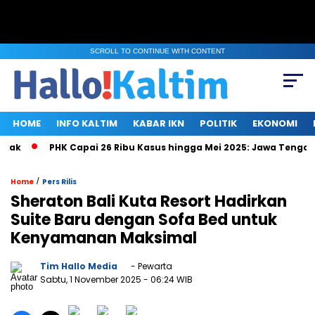
SCROLL TO CONTINUE WITH CONTENT
HOME
INFO KALTIM
KABAR IKN
POLITIK
EKONOMI
PHK Capai 26 Ribu Kasus hingga Mei 2025: Jawa Tengah, Ja
/
Home
Pers Rilis
Sheraton Bali Kuta Resort Hadirkan
Suite Baru dengan Sofa Bed untuk
Kenyamanan Maksimal
Tim Hallo Media
- Pewarta
Sabtu, 1 November 2025
- 06:24 WIB