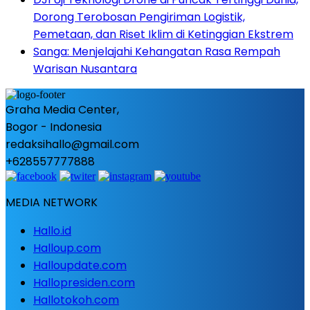
Dorong Terobosan Pengiriman Logistik,
Pemetaan, dan Riset Iklim di Ketinggian Ekstrem
Sanga: Menjelajahi Kehangatan Rasa Rempah
Warisan Nusantara
Graha Media Center,
Bogor - Indonesia
redaksihallo@gmail.com
+628557777888
MEDIA NETWORK
Hallo.id
Halloup.com
Halloupdate.com
Hallopresiden.com
Hallotokoh.com