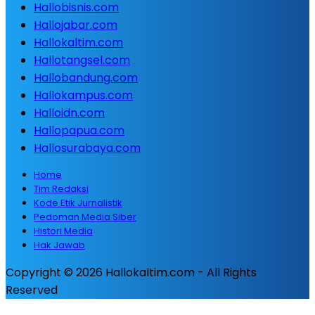
Hallobisnis.com
Hallojabar.com
Hallokaltim.com
Hallotangsel.com
Hallobandung.com
Hallokampus.com
Halloidn.com
Hallopapua.com
Hallosurabaya.com
Home
Tim Redaksi
Kode Etik Jurnalistik
Pedoman Media Siber
Histori Media
Hak Jawab
Copyright © 2026 Hallokaltim.com - All Rights
Reserved