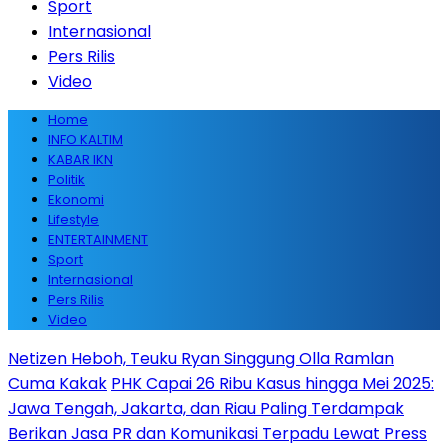
Sport
Internasional
Pers Rilis
Video
Home
INFO KALTIM
KABAR IKN
Politik
Ekonomi
Lifestyle
ENTERTAINMENT
Sport
Internasional
Pers Rilis
Video
Netizen Heboh, Teuku Ryan Singgung Olla Ramlan
Cuma Kakak
PHK Capai 26 Ribu Kasus hingga Mei 2025:
Jawa Tengah, Jakarta, dan Riau Paling Terdampak
Berikan Jasa PR dan Komunikasi Terpadu Lewat Press