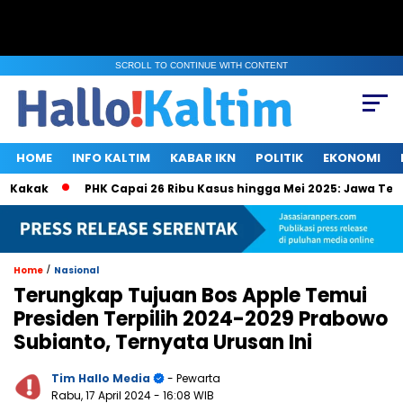
SCROLL TO CONTINUE WITH CONTENT
HOME
INFO KALTIM
KABAR IKN
POLITIK
EKONOMI
akak
PHK Capai 26 Ribu Kasus hingga Mei 2025: Jawa Tengah,
/
Home
Nasional
Terungkap Tujuan Bos Apple Temui
Presiden Terpilih 2024-2029 Prabowo
Subianto, Ternyata Urusan Ini
Tim Hallo Media
- Pewarta
Rabu, 17 April 2024
- 16:08 WIB