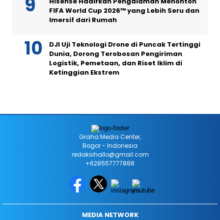
Hisense Hadirkan Pengalaman Menonton
FIFA World Cup 2026™ yang Lebih Seru dan
Imersif dari Rumah
DJI Uji Teknologi Drone di Puncak Tertinggi
Dunia, Dorong Terobosan Pengiriman
Logistik, Pemetaan, dan Riset Iklim di
Ketinggian Ekstrem
Graha Media Center,
Bogor - Indonesia
redaksihallo@gmail.com
+628557777888
MEDIA NETWORK