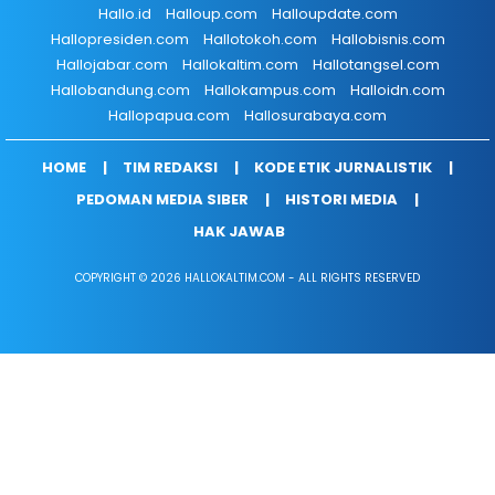
Hallo.id
Halloup.com
Halloupdate.com
Hallopresiden.com
Hallotokoh.com
Hallobisnis.com
Hallojabar.com
Hallokaltim.com
Hallotangsel.com
Hallobandung.com
Hallokampus.com
Halloidn.com
Hallopapua.com
Hallosurabaya.com
HOME
TIM REDAKSI
KODE ETIK JURNALISTIK
PEDOMAN MEDIA SIBER
HISTORI MEDIA
HAK JAWAB
COPYRIGHT © 2026 HALLOKALTIM.COM - ALL RIGHTS RESERVED