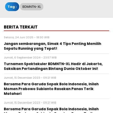
Tag :
BDMNTN-XL
BERITA TERKAIT
Selasa, 24 Juni 2025 - 18:30 WIB
Jangan sembarangan, Simak 4 Tips Penting Memilih
Sepatu Running yang Tepat!
Jumat, 6 September 2024 - 23:57 WIB
Turnamen Spektakuler BDMNTN-XL Hadir di Jakarta,
Saksikan Pertandingan Bintang Dunia Oktober Ini!
Jumat, 15 Desember 2023 - 09:21 WIB
Bersama Para Garuda Sepak Bola Indonesia, Inilah
Momen Prabowo Subianto Rasakan Panas Terik
Matahari
Jumat, 15 Desember 2023 - 09:21 WIB
Bersama Para Garuda Sepak Bola Indonesia, Inilah