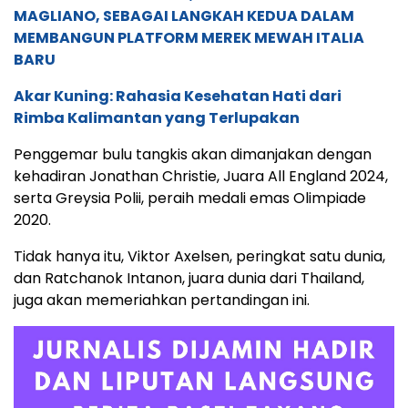
MAGLIANO, SEBAGAI LANGKAH KEDUA DALAM
MEMBANGUN PLATFORM MEREK MEWAH ITALIA
BARU
Akar Kuning: Rahasia Kesehatan Hati dari
Rimba Kalimantan yang Terlupakan
Penggemar bulu tangkis akan dimanjakan dengan
kehadiran Jonathan Christie, Juara All England 2024,
serta Greysia Polii, peraih medali emas Olimpiade
2020.
Tidak hanya itu, Viktor Axelsen, peringkat satu dunia,
dan Ratchanok Intanon, juara dunia dari Thailand,
juga akan memeriahkan pertandingan ini.