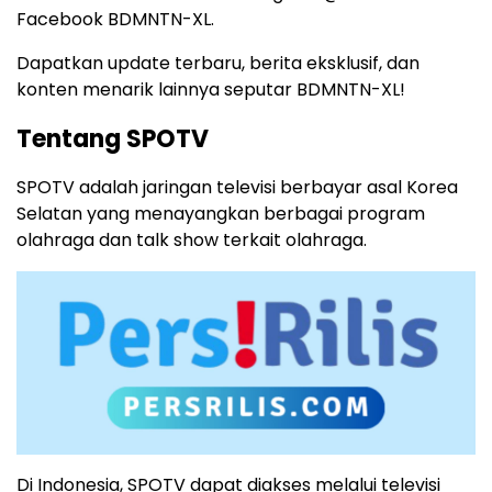
Facebook BDMNTN-XL.
Dapatkan update terbaru, berita eksklusif, dan
konten menarik lainnya seputar BDMNTN-XL!
Tentang SPOTV
SPOTV adalah jaringan televisi berbayar asal Korea
Selatan yang menayangkan berbagai program
olahraga dan talk show terkait olahraga.
Di Indonesia, SPOTV dapat diakses melalui televisi