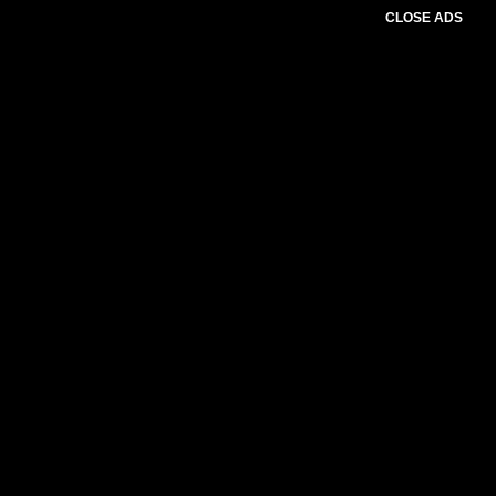
CLOSE ADS