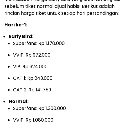
sebelum tiket normal dijual habis! Berikut adalah
rincian harga tiket untuk setiap hari pertandingan:
Hari ke-1:
Early Bird:
Superfans: Rp 1.170.000
VVIP: Rp 972.000
VIP: Rp 324.000
CAT 1: Rp 243.000
CAT 2: Rp 141.759
Normal:
Superfans: Rp 1.300.000
VVIP: Rp 1.080.000