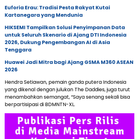
Euforia Erau: Tradisi Pesta Rakyat Kutai
Kartanegara yang Mendunia
HIKSEMI Tampilkan Solusi Penyimpanan Data
untuk Seluruh Skenario di Ajang DTI Indonesia
2026, Dukung Pengembangan AI di Asia
Tenggara
Huawei Jadi Mitra bagi Ajang GSMA M360 ASEAN
2026
Hendra Setiawan, pemain ganda putera Indonesia
yang dikenal dengan julukan The Daddies, juga turut
menambahkan semangat, “Saya senang sekali bisa
berpartisipasi di BDMNTN-XL.