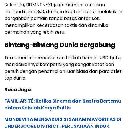
Selain itu, BDMNTN-XL juga memperkenalkan
pertandingan 3v3, di mana kapten dapat melakukan
pergantian pemain tanpa batas antar set,
menampilkan kecerdasan taktis dan dinamika
permainan yang lebih seru.
Bintang-Bintang Dunia Bergabung
Turnamen ini menawarkan hadiah hampir USD 1 juta,
menjadikannya kompetisi yang sangat ketat dan
penuh dengan penampilan luar biasa dari para atlet
top dunia.
Baca Juga:
FAMILIARITÉ: Ketika Sinema dan Sastra Bertemu
dalam Sebuah Karya Puitis
MONDEVITA MENGAKUISISI SAHAM MAYORITAS DI
UNDERSCORE DISTRICT, PERUSAHAAN INDUK