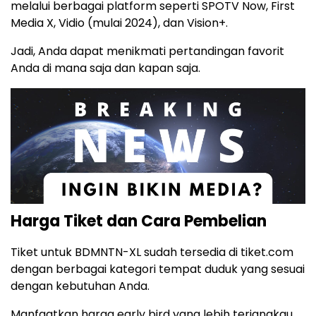
melalui berbagai platform seperti SPOTV Now, First
Media X, Vidio (mulai 2024), dan Vision+.
Jadi, Anda dapat menikmati pertandingan favorit
Anda di mana saja dan kapan saja.
Harga Tiket dan Cara Pembelian
Tiket untuk BDMNTN-XL sudah tersedia di tiket.com
dengan berbagai kategori tempat duduk yang sesuai
dengan kebutuhan Anda.
Manfaatkan harga early bird yang lebih terjangkau