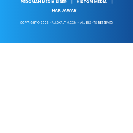
PEDOMAN MEDIA SIBER
HISTORI MEDIA
HAK JAWAB
COPYRIGHT © 2026 HALLOKALTIM.COM - ALL RIGHTS RESERVED