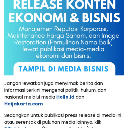
Jangan lewatkan juga menyimak berita dan
informasi terkini mengenai politik, hukum, dan
nasional melalui media
Hello.id
dan
Heijakarta.com
Sedangkan untuk publikasi press release di media ini
atau serentak di puluhan media lainnya, klik