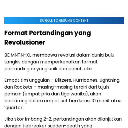
SCROLL TO RESUME CONTENT
Format Pertandingan yang
Revolusioner
BDMNTN-XL membawa revolusi dalam dunia bulu
tangkis dengan memperkenalkan format
pertandingan yang unik dan penuh aksi.
Empat tim unggulan – Blitzers, Hurricanes, Lightning,
dan Rockets – masing-masing terdiri dari tujuh
pemain (empat pria dan tiga wanita), akan
bertarung dalam empat set berdurasi 10 menit atau
‘quarter.’
Jika skor imbang 2-2, pertandingan akan dilanjutkan
dengan tiebreaker sudden-death yang