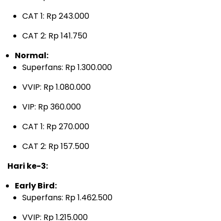
CAT 1: Rp 243.000
CAT 2: Rp 141.750
Normal:
Superfans: Rp 1.300.000
VVIP: Rp 1.080.000
VIP: Rp 360.000
CAT 1: Rp 270.000
CAT 2: Rp 157.500
Hari ke-3:
Early Bird:
Superfans: Rp 1.462.500
VVIP: Rp 1.215.000