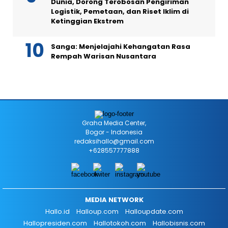
Dunia, Dorong Terobosan Pengiriman
Logistik, Pemetaan, dan Riset Iklim di
Ketinggian Ekstrem
Sanga: Menjelajahi Kehangatan Rasa
Rempah Warisan Nusantara
Graha Media Center,
Bogor - Indonesia
redaksihallo@gmail.com
+628557777888
MEDIA NETWORK
Hallo.id
Halloup.com
Halloupdate.com
Hallopresiden.com
Hallotokoh.com
Hallobisnis.com