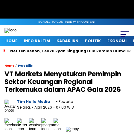
SCROLL TO CONTINUE WITH CONTENT
HOME
INFO KALTIM
KABAR IKN
POLITIK
EKONOMI
Netizen Heboh, Teuku Ryan Singgung Olla Ramlan Cuma Ka
/
Home
Pers Rilis
VT Markets Menyatukan Pemimpin
Sektor Keuangan Regional
Terkemuka dalam APAC Gala 2026
Tim Hallo Media
- Pewarta
Selasa, 7 April 2026
- 07:00 WIB