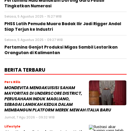
Pertamina Hulu Mahakam Dorong Guru Pesisir
Tingkatkan Numerasi
Selasa, 5 Agustus 2025 - 15:27 WIB
PHSS Latih Pemuda Muara Badak Ilir Jadi Rigger Andal
Siap Terjun ke Industri
Selasa, 5 Agustus 2025 - 09:27 WIB
Pertamina Genjot Produksi Migas Sambil Lestarikan
Orangutan di Kalimantan
BERITA TERBARU
Pers Rilis
MONDEVITA MENGAKUISISI SAHAM
MAYORITAS DI UNDERSCORE DISTRICT,
PERUSAHAAN INDUK MAGLIANO,
SEBAGAI LANGKAH KEDUA DALAM
MEMBANGUN PLATFORM MEREK MEWAH ITALIA BARU
Jumat, 7 Agu 2026 - 09:32 WIB
Lifestyle