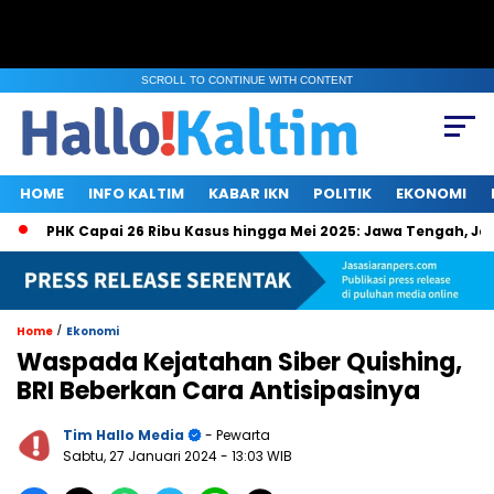
SCROLL TO CONTINUE WITH CONTENT
HOME
INFO KALTIM
KABAR IKN
POLITIK
EKONOMI
PHK Capai 26 Ribu Kasus hingga Mei 2025: Jawa Tengah, Jakarta,
/
Home
Ekonomi
Waspada Kejatahan Siber Quishing,
BRI Beberkan Cara Antisipasinya
Tim Hallo Media
- Pewarta
Sabtu, 27 Januari 2024
- 13:03 WIB