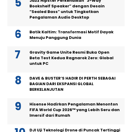
Jazz Hipster Perkenalkan “3-Way
Bookshelf Speaker” dengan Desain
“Sealed Bass” untuk Tingkatkan
Pengalaman Audio Desktop
Batik Kaltim: Transformasi Motif Dayak
Menuju Panggung Dunia
Gravity Game Unite Resmi Buka Open
Beta Test Kedua Ragnarok Zero: Global
untuk PC
DAVE & BUSTER’S HADIR DI PERTH SEBAGAI
BAGIAN DARI EKSPANSI GLOBAL
BERKELANJUTAN
Hisense Hadirkan Pengalaman Menonton
FIFA World Cup 2026™ yang Lebih Seru dan
Imersif dari Rumah
DJI Uji Teknologi Drone di Puncak Tertinggi