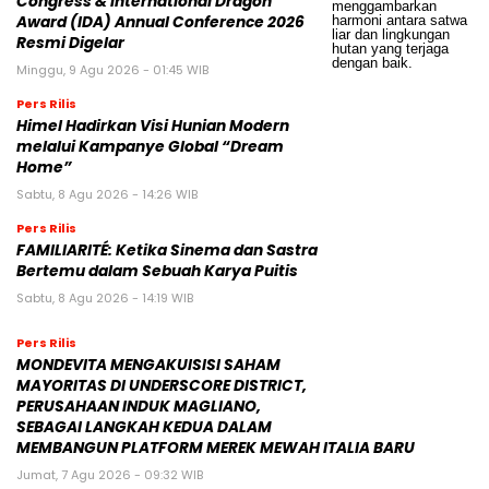
Congress & International Dragon
Award (IDA) Annual Conference 2026
Resmi Digelar
Minggu, 9 Agu 2026 - 01:45 WIB
Pers Rilis
Himel Hadirkan Visi Hunian Modern
melalui Kampanye Global “Dream
Home”
Sabtu, 8 Agu 2026 - 14:26 WIB
Pers Rilis
FAMILIARITÉ: Ketika Sinema dan Sastra
Bertemu dalam Sebuah Karya Puitis
Sabtu, 8 Agu 2026 - 14:19 WIB
Pers Rilis
MONDEVITA MENGAKUISISI SAHAM
MAYORITAS DI UNDERSCORE DISTRICT,
PERUSAHAAN INDUK MAGLIANO,
SEBAGAI LANGKAH KEDUA DALAM
MEMBANGUN PLATFORM MEREK MEWAH ITALIA BARU
Jumat, 7 Agu 2026 - 09:32 WIB