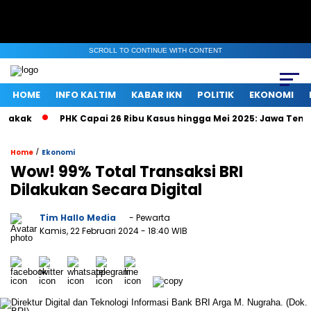
SCROLL TO CONTINUE WITH CONTENT
HOME
INFO KALTIM
KABAR IKN
POLITIK
EKONOMI
kak
PHK Capai 26 Ribu Kasus hingga Mei 2025: Jawa Tengah, 
/
Home
Ekonomi
Wow! 99% Total Transaksi BRI
Dilakukan Secara Digital
Tim Hallo Media
- Pewarta
Kamis, 22 Februari 2024
- 18:40 WIB