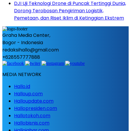
DJI Uji Teknologi Drone di Puncak Tertinggi Dunia,
Dorong Terobosan Pengiriman Logistik,
Pemetaan, dan Riset Iklim di Ketinggian Ekstrem
Graha Media Center,
Bogor - Indonesia
redaksihallo@gmail.com
+628557777888
MEDIA NETWORK
Hallo.id
Halloup.com
Halloupdate.com
Hallopresiden.com
Hallotokoh.com
Hallobisnis.com
Hallojabar.com