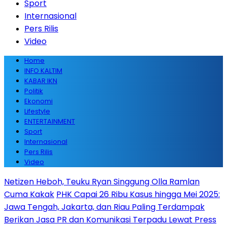
Sport
Internasional
Pers Rilis
Video
Home
INFO KALTIM
KABAR IKN
Politik
Ekonomi
Lifestyle
ENTERTAINMENT
Sport
Internasional
Pers Rilis
Video
Netizen Heboh, Teuku Ryan Singgung Olla Ramlan
Cuma Kakak
PHK Capai 26 Ribu Kasus hingga Mei 2025:
Jawa Tengah, Jakarta, dan Riau Paling Terdampak
Berikan Jasa PR dan Komunikasi Terpadu Lewat Press