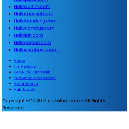
Hallokaltim.com
Hallotangsel.com
Hallobandung.com
Hallokampus.com
Halloidn.com
Hallopapua.com
Hallosurabaya.com
Home
Tim Redaksi
Kode Etik Jurnalistik
Pedoman Media Siber
Histori Media
Hak Jawab
Copyright © 2026 Hallokaltim.com - All Rights
Reserved