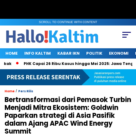
SCROLL TO CONTINUE WITH CONTENT
HOME
INFO KALTIM
KABAR IKN
POLITIK
EKONOMI
PHK Capai 26 Ribu Kasus hingga Mei 2025: Jawa Tengah, Jak
/
Home
Pers Rilis
Bertransformasi dari Pemasok Turbin
Menjadi Mitra Ekosistem: Goldwin
Paparkan strategi di Asia Pasifik
dalam Ajang APAC Wind Energy
Summit