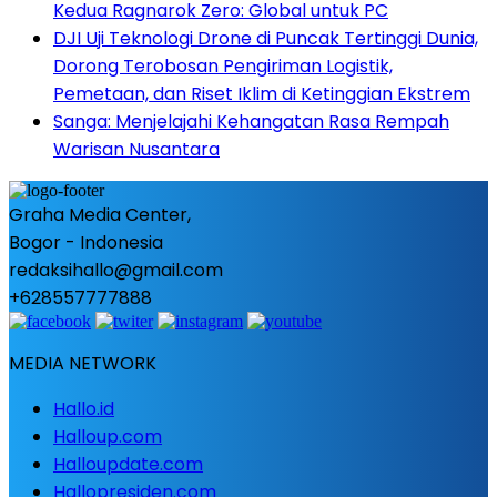
Kedua Ragnarok Zero: Global untuk PC
DJI Uji Teknologi Drone di Puncak Tertinggi Dunia,
Dorong Terobosan Pengiriman Logistik,
Pemetaan, dan Riset Iklim di Ketinggian Ekstrem
Sanga: Menjelajahi Kehangatan Rasa Rempah
Warisan Nusantara
Graha Media Center,
Bogor - Indonesia
redaksihallo@gmail.com
+628557777888
MEDIA NETWORK
Hallo.id
Halloup.com
Halloupdate.com
Hallopresiden.com