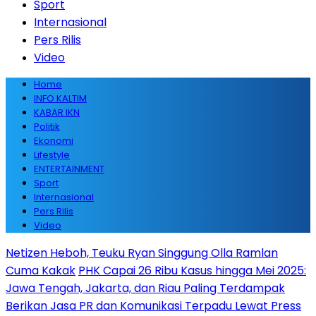
Sport
Internasional
Pers Rilis
Video
Home
INFO KALTIM
KABAR IKN
Politik
Ekonomi
Lifestyle
ENTERTAINMENT
Sport
Internasional
Pers Rilis
Video
Netizen Heboh, Teuku Ryan Singgung Olla Ramlan
Cuma Kakak
PHK Capai 26 Ribu Kasus hingga Mei 2025:
Jawa Tengah, Jakarta, dan Riau Paling Terdampak
Berikan Jasa PR dan Komunikasi Terpadu Lewat Press