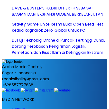
DAVE & BUSTER’S HADIR DI PERTH SEBAGAI
BAGIAN DARI EKSPANSI GLOBAL BERKELANJUTAN
Gravity Game Unite Resmi Buka Open Beta Test
Kedua Ragnarok Zero: Global untuk PC
DJI Uji Teknologi Drone di Puncak Tertinggi Dunia,
Dorong Terobosan Pengiriman Logistik,
Pemetaan, dan Riset Iklim di Ketinggian Ekstrem
Graha Media Center,
Bogor - Indonesia
redaksihallo@gmail.com
+628557777888
MEDIA NETWORK