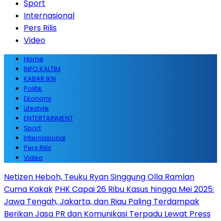
Sport
Internasional
Pers Rilis
Video
Home
INFO KALTIM
KABAR IKN
Politik
Ekonomi
Lifestyle
ENTERTAINMENT
Sport
Internasional
Pers Rilis
Video
Netizen Heboh, Teuku Ryan Singgung Olla Ramlan
Cuma Kakak
PHK Capai 26 Ribu Kasus hingga Mei 2025:
Jawa Tengah, Jakarta, dan Riau Paling Terdampak
Berikan Jasa PR dan Komunikasi Terpadu Lewat Press