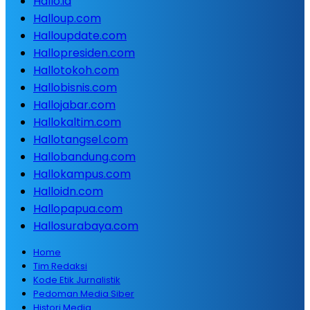
Hallo.id
Halloup.com
Halloupdate.com
Hallopresiden.com
Hallotokoh.com
Hallobisnis.com
Hallojabar.com
Hallokaltim.com
Hallotangsel.com
Hallobandung.com
Hallokampus.com
Halloidn.com
Hallopapua.com
Hallosurabaya.com
Home
Tim Redaksi
Kode Etik Jurnalistik
Pedoman Media Siber
Histori Media