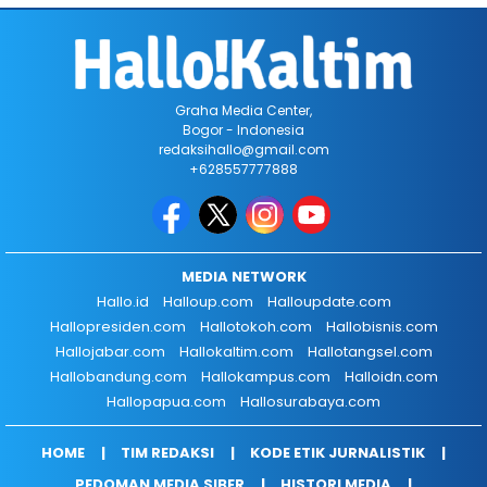
Graha Media Center,
Bogor - Indonesia
redaksihallo@gmail.com
+628557777888
MEDIA NETWORK
Hallo.id
Halloup.com
Halloupdate.com
Hallopresiden.com
Hallotokoh.com
Hallobisnis.com
Hallojabar.com
Hallokaltim.com
Hallotangsel.com
Hallobandung.com
Hallokampus.com
Halloidn.com
Hallopapua.com
Hallosurabaya.com
HOME
TIM REDAKSI
KODE ETIK JURNALISTIK
PEDOMAN MEDIA SIBER
HISTORI MEDIA