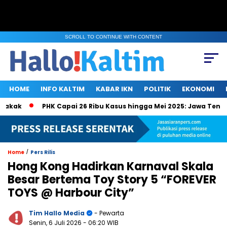
SCROLL TO CONTINUE WITH CONTENT
HOME
INFO KALTIM
KABAR IKN
POLITIK
EKONOMI
PHK Capai 26 Ribu Kasus hingga Mei 2025: Jawa Tengah, Jak
/
Home
Pers Rilis
Hong Kong Hadirkan Karnaval Skala
Besar Bertema Toy Story 5 “FOREVER
TOYS @ Harbour City”
Tim Hallo Media
- Pewarta
Senin, 6 Juli 2026
- 06:20 WIB