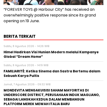
“FOREVER TOYS @ Harbour City” has received an
overwhelmingly positive response since its grand
opening on 19 June.
BERITA TERKAIT
Sabtu, 8 Agustus 2026 - 14:26 WIB
Himel Hadirkan Visi Hunian Modern melalui Kampanye
Global “Dream Home”
Sabtu, 8 Agustus 2026 - 14:19 WIB
FAMILIARITÉ: Ketika Sinema dan Sastra Bertemu dalam
Sebuah Karya Puitis
Jumat, 7 Agustus 2026 - 09:32 WIB
MONDEVITA MENGAKUISISI SAHAM MAYORITAS DI
UNDERSCORE DISTRICT, PERUSAHAAN INDUK MAGLIANO,
SEBAGAI LANGKAH KEDUA DALAM MEMBANGUN
PLATFORM MEREK MEWAH ITALIA BARU