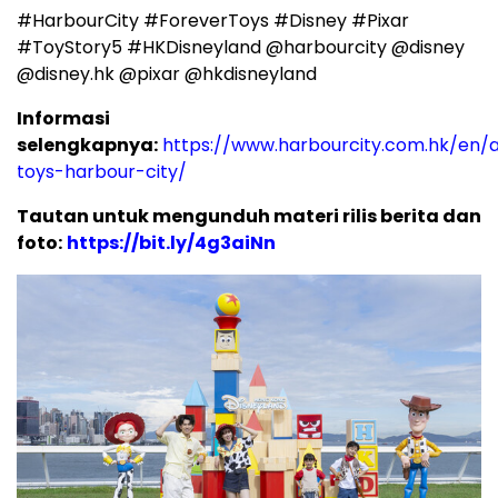
#HarbourCity #ForeverToys #Disney #Pixar
#ToyStory5 #HKDisneyland @harbourcity @disney
@disney.hk @pixar @hkdisneyland
Informasi
selengkapnya:
https://www.harbourcity.com.hk/en/a
toys-harbour-city/
Tautan untuk mengunduh materi rilis berita dan
foto:
https://bit.ly/4g3aiNn