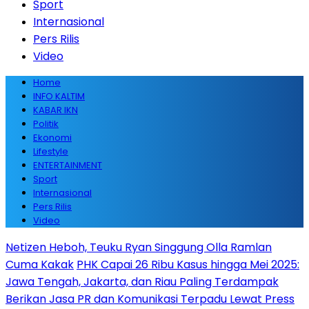
Sport
Internasional
Pers Rilis
Video
Home
INFO KALTIM
KABAR IKN
Politik
Ekonomi
Lifestyle
ENTERTAINMENT
Sport
Internasional
Pers Rilis
Video
Netizen Heboh, Teuku Ryan Singgung Olla Ramlan
Cuma Kakak
PHK Capai 26 Ribu Kasus hingga Mei 2025:
Jawa Tengah, Jakarta, dan Riau Paling Terdampak
Berikan Jasa PR dan Komunikasi Terpadu Lewat Press