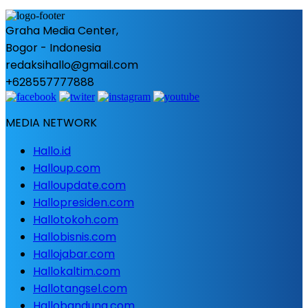
Graha Media Center,
Bogor - Indonesia
redaksihallo@gmail.com
+628557777888
MEDIA NETWORK
Hallo.id
Halloup.com
Halloupdate.com
Hallopresiden.com
Hallotokoh.com
Hallobisnis.com
Hallojabar.com
Hallokaltim.com
Hallotangsel.com
Hallobandung.com