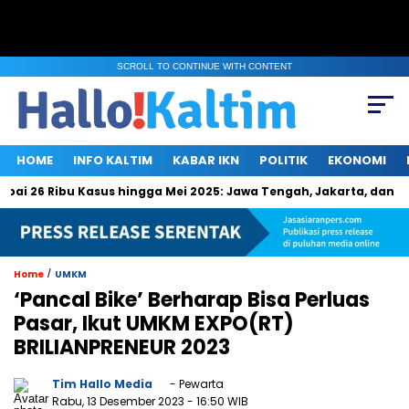
SCROLL TO CONTINUE WITH CONTENT
HOME
INFO KALTIM
KABAR IKN
POLITIK
EKONOMI
6 Ribu Kasus hingga Mei 2025: Jawa Tengah, Jakarta, dan Riau P
/
Home
UMKM
‘Pancal Bike’ Berharap Bisa Perluas
Pasar, Ikut UMKM EXPO(RT)
BRILIANPRENEUR 2023
Tim Hallo Media
- Pewarta
Rabu, 13 Desember 2023
- 16:50 WIB