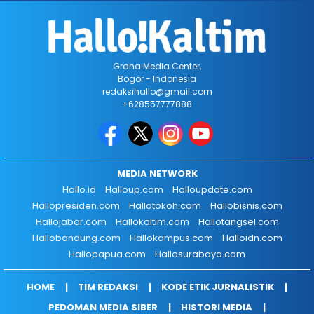
Graha Media Center,
Bogor - Indonesia
redaksihallo@gmail.com
+628557777888
MEDIA NETWORK
Hallo.id
Halloup.com
Halloupdate.com
Hallopresiden.com
Hallotokoh.com
Hallobisnis.com
Hallojabar.com
Hallokaltim.com
Hallotangsel.com
Hallobandung.com
Hallokampus.com
Halloidn.com
Hallopapua.com
Hallosurabaya.com
HOME
TIM REDAKSI
KODE ETIK JURNALISTIK
PEDOMAN MEDIA SIBER
HISTORI MEDIA