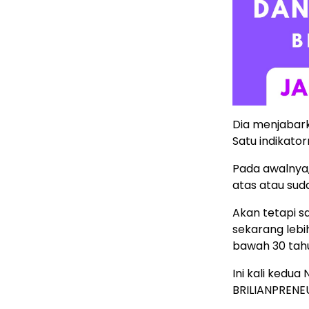
Dia menjabark
Satu indikato
Pada awalnya,
atas atau sud
Akan tetapi sa
sekarang leb
bawah 30 tahu
Ini kali kedu
BRILIANPRENE