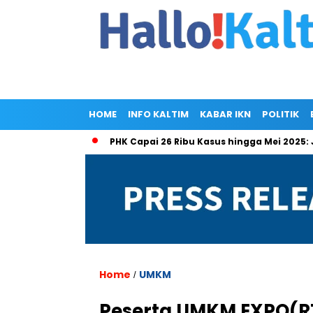
HOME
INFO KALTIM
KABAR IKN
POLITIK
Cuma Kakak
PHK Capai 26 Ribu Kasus hingga Mei 2025: Jawa 
Home
UMKM
/
Peserta UMKM EXPO(RT