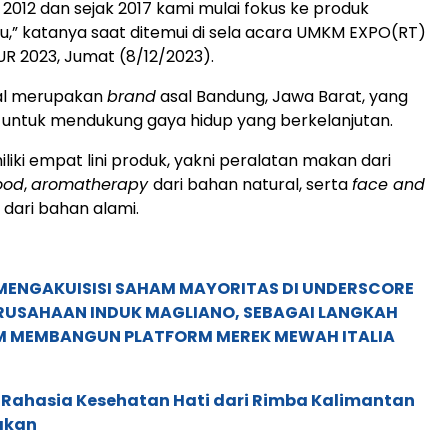
 2012 dan sejak 2017 kami mulai fokus ke produk
,” katanya saat ditemui di sela acara UMKM EXPO(RT)
R 2023, Jumat (8/12/2023).
ral merupakan
brand
asal Bandung, Jawa Barat, yang
untuk mendukung gaya hidup yang berkelanjutan.
liki empat lini produk, yakni peralatan makan dari
ood
,
aromatherapy
dari bahan natural, serta
face and
t dari bahan alami.
MENGAKUISISI SAHAM MAYORITAS DI UNDERSCORE
ERUSAHAAN INDUK MAGLIANO, SEBAGAI LANGKAH
M MEMBANGUN PLATFORM MEREK MEWAH ITALIA
 Rahasia Kesehatan Hati dari Rimba Kalimantan
akan