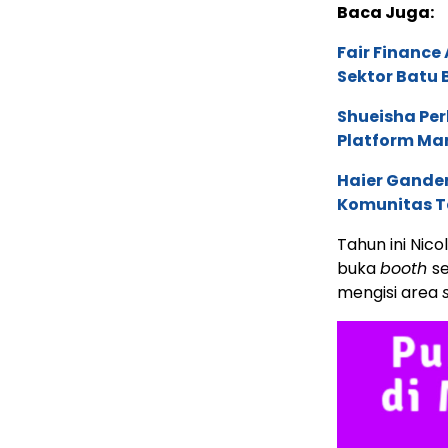
Baca Juga:
Fair Financ
Sektor Batu 
Shueisha Pe
Platform Ma
Haier Ganden
Komunitas T
Tahun ini Ni
buka
booth
se
mengisi area