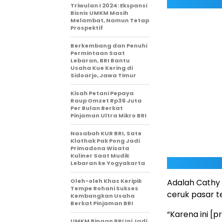
Triwulan I 2024: Ekspansi
Bisnis UMKM Masih
Melambat, Namun Tetap
Prospektif
Berkembang dan Penuhi
Permintaan Saat
Lebaran, BRI Bantu
Usaha Kue Kering di
Sidoarjo, Jawa Timur
Kisah Petani Pepaya
Raup Omzet Rp36 Juta
Per Bulan Berkat
Pinjaman Ultra Mikro BRI
Nasabah KUR BRI, Sate
Klathak Pak Pong Jadi
Primadona Wisata
Kuliner Saat Mudik
Lebaran ke Yogyakarta
Oleh-oleh Khas Keripik
Adalah Cathy 
Tempe Rohani Sukses
ceruk pasar te
Kembangkan Usaha
Berkat Pinjaman BRI
“Karena ini [
UMKM Binaan BRI Ini Jadi