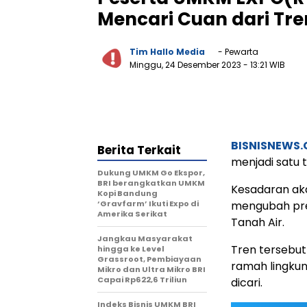
Mencari Cuan dari Tre
Tim Hallo Media
- Pewarta
Minggu, 24 Desember 2023
- 13:21 WIB
BISNISNEWS
Berita Terkait
menjadi satu 
Dukung UMKM Go Ekspor,
BRI berangkatkan UMKM
Kesadaran aka
Kopi Bandung
‘Gravfarm’ Ikuti Expo di
mengubah pre
Amerika Serikat
Tanah Air.
Jangkau Masyarakat
Tren tersebut
hingga ke Level
Grassroot, Pembiayaan
ramah lingkun
Mikro dan Ultra Mikro BRI
Capai Rp622,6 Triliun
dicari.
Indeks Bisnis UMKM BRI