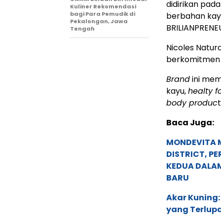
didirikan pada
Kuliner Rekomendasi
bagi Para Pemudik di
berbahan kayu
Pekalongan, Jawa
BRILIANPRENEU
Tengah
Nicoles Natu
berkomitmen 
Brand
ini memi
kayu,
healty f
body produc
Baca Juga:
MONDEVITA 
DISTRICT, P
KEDUA DALA
BARU
Akar Kuning:
yang Terlup