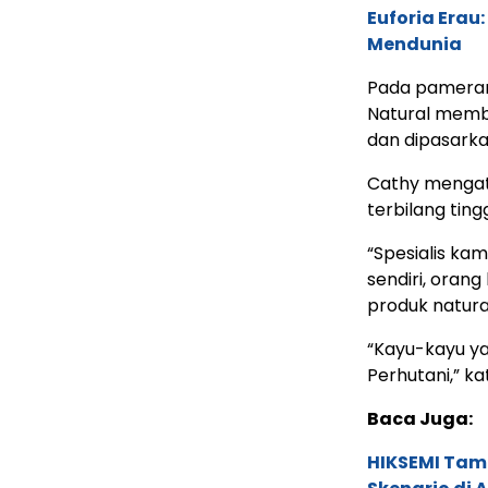
Euforia Erau
Mendunia
Pada pameran
Natural memba
dan dipasarka
Cathy mengat
terbilang tingg
“Spesialis ka
sendiri, orang
produk natura
“Kayu-kayu yan
Perhutani,” ka
Baca Juga:
HIKSEMI Tam