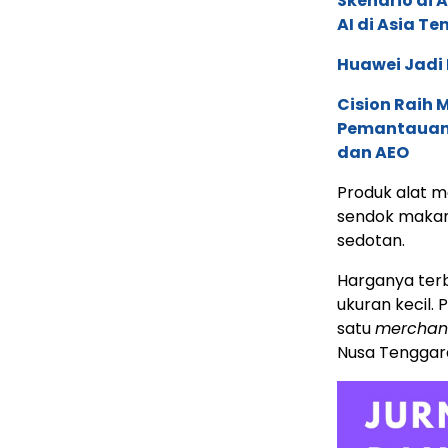
Skenario di
AI di Asia T
Huawei Jadi
Cision Raih
Pemantauan d
dan AEO
Produk alat m
sendok makan,
sedotan.
Harganya terbi
ukuran kecil. 
satu
merchan
Nusa Tenggara