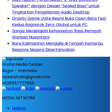
Speaker” dengan Desain “Sealed Bass” untuk
Tingkatkan Pengalaman Audio Desktop
Gravity Game Unite Resmi Buka Open Beta Test
Kedua Ragnarok Zero: Global untuk PC
Sanga: Menjelajahi Kehangatan Rasa Rempah
Warisan Nusantara
Bara Kalimantan Menggila di Tengah Kemarau,
Respons Negara Dipertanyakan
Graha Media Center,
Bogor - Indonesia
redaksihallo@gmail.com
+628557777888
MEDIA NETWORK
Hallo.id