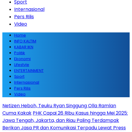
Sport
Internasional
Pers Rilis
Video
Home
INFO KALTIM
KABAR IKN
Politik
Ekonomi
Lifestyle
ENTERTAINMENT
Sport
Internasional
Pers Rilis
Video
Netizen Heboh, Teuku Ryan Singgung Olla Ramlan
Cuma Kakak
PHK Capai 26 Ribu Kasus hingga Mei 2025:
Jawa Tengah, Jakarta, dan Riau Paling Terdampak
Berikan Jasa PR dan Komunikasi Terpadu Lewat Press