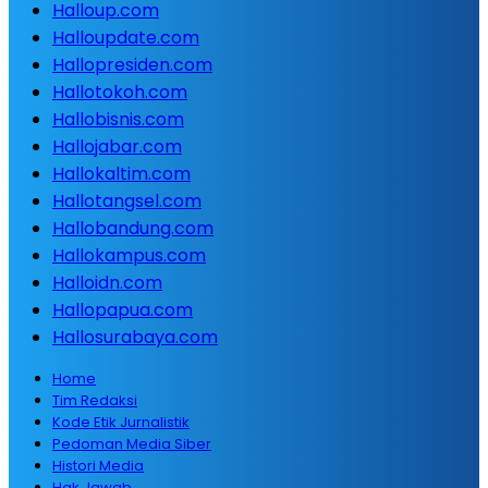
Halloup.com
Halloupdate.com
Hallopresiden.com
Hallotokoh.com
Hallobisnis.com
Hallojabar.com
Hallokaltim.com
Hallotangsel.com
Hallobandung.com
Hallokampus.com
Halloidn.com
Hallopapua.com
Hallosurabaya.com
Home
Tim Redaksi
Kode Etik Jurnalistik
Pedoman Media Siber
Histori Media
Hak Jawab