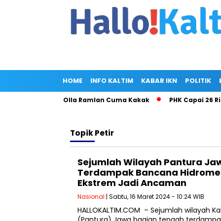
HOME
INFO KALTIM
KABAR IKN
POLITIK
 Ryan Singgung Olla Ramlan Cuma Kakak
PHK Capai 26 Ribu 
Topik
Petir
Sejumlah Wilayah Pantura Ja
Terdampak Bancana Hidromet
Ekstrem Jadi Ancaman
Nasional
| Sabtu, 16 Maret 2024 - 10:24 WIB
HALLOKALTIM.COM – Sejumlah wilayah Kab
(Pantura) Jawa bagian tengah terdampa