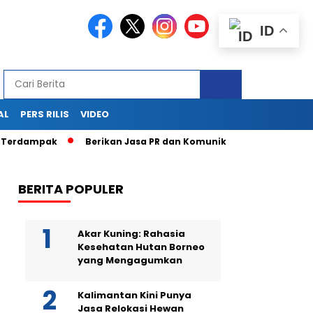
ID
AL
PERS RILIS
VIDEO
erdampak
Berikan Jasa PR dan Komunikasi Terpadu Lewat Pres
BERITA POPULER
Akar Kuning: Rahasia
Kesehatan Hutan Borneo
yang Mengagumkan
Kalimantan Kini Punya
Jasa Relokasi Hewan