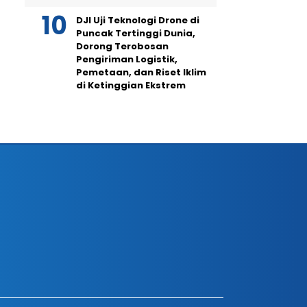
DJI Uji Teknologi Drone di
Puncak Tertinggi Dunia,
Dorong Terobosan
Pengiriman Logistik,
Pemetaan, dan Riset Iklim
di Ketinggian Ekstrem