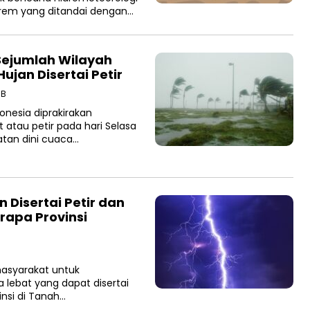
trem yang ditandai dengan…
Sejumlah Wilayah
ujan Disertai Petir
IB
nesia diprakirakan
 atau petir pada hari Selasa
atan dini cuaca…
 Disertai Petir dan
rapa Provinsi
syarakat untuk
lebat yang dapat disertai
insi di Tanah…