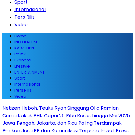
Sport
Internasional
Pers Rilis
Video
Home
INFO KALTIM
KABAR IKN
Politik
Ekonomi
Lifestyle
ENTERTAINMENT
Sport
Internasional
Pers Rilis
Video
Netizen Heboh, Teuku Ryan Singgung Olla Ramlan
Cuma Kakak
PHK Capai 26 Ribu Kasus hingga Mei 2025:
Jawa Tengah, Jakarta, dan Riau Paling Terdampak
Berikan Jasa PR dan Komunikasi Terpadu Lewat Press