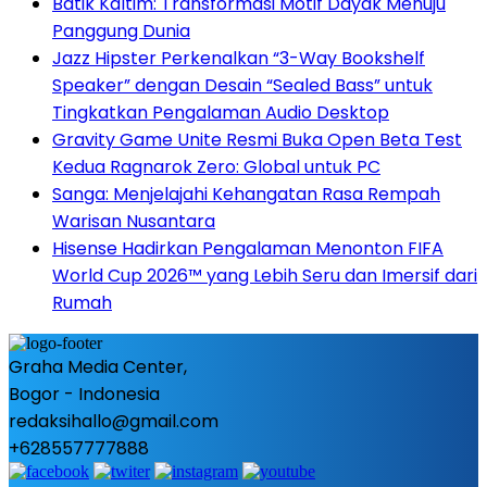
Batik Kaltim: Transformasi Motif Dayak Menuju
Panggung Dunia
Jazz Hipster Perkenalkan “3-Way Bookshelf
Speaker” dengan Desain “Sealed Bass” untuk
Tingkatkan Pengalaman Audio Desktop
Gravity Game Unite Resmi Buka Open Beta Test
Kedua Ragnarok Zero: Global untuk PC
Sanga: Menjelajahi Kehangatan Rasa Rempah
Warisan Nusantara
Hisense Hadirkan Pengalaman Menonton FIFA
World Cup 2026™ yang Lebih Seru dan Imersif dari
Rumah
Graha Media Center,
Bogor - Indonesia
redaksihallo@gmail.com
+628557777888