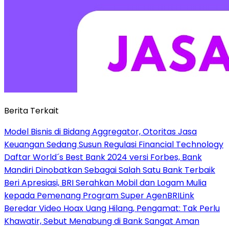
Berita Terkait
Model Bisnis di Bidang Aggregator, Otoritas Jasa
Keuangan Sedang Susun Regulasi Financial Technology
Daftar World´s Best Bank 2024 versi Forbes, Bank
Mandiri Dinobatkan Sebagai Salah Satu Bank Terbaik
Beri Apresiasi, BRI Serahkan Mobil dan Logam Mulia
kepada Pemenang Program Super AgenBRILink
Beredar Video Hoax Uang Hilang, Pengamat: Tak Perlu
Khawatir, Sebut Menabung di Bank Sangat Aman