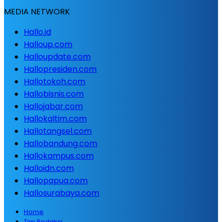
MEDIA NETWORK
Hallo.id
Halloup.com
Halloupdate.com
Hallopresiden.com
Hallotokoh.com
Hallobisnis.com
Hallojabar.com
Hallokaltim.com
Hallotangsel.com
Hallobandung.com
Hallokampus.com
Halloidn.com
Hallopapua.com
Hallosurabaya.com
Home
Tim Redaksi