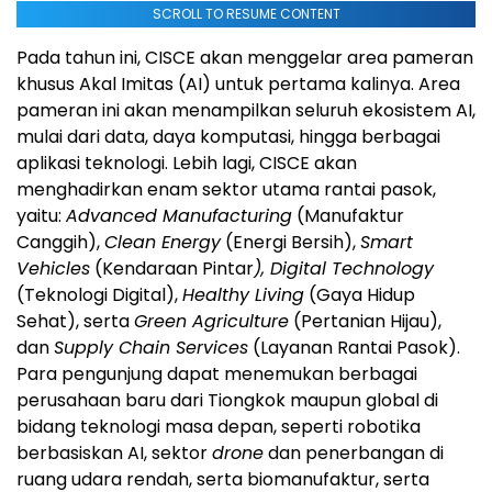
SCROLL TO RESUME CONTENT
Pada tahun ini, CISCE akan menggelar area pameran
khusus Akal Imitas (AI) untuk pertama kalinya. Area
pameran ini akan menampilkan seluruh ekosistem AI,
mulai dari data, daya komputasi, hingga berbagai
aplikasi teknologi. Lebih lagi, CISCE akan
menghadirkan enam sektor utama rantai pasok,
yaitu:
Advanced Manufacturing
(Manufaktur
Canggih),
Clean Energy
(Energi Bersih),
Smart
Vehicles
(Kendaraan Pintar
), Digital Technology
(Teknologi Digital),
Healthy Living
(Gaya Hidup
Sehat), serta
Green Agriculture
(Pertanian Hijau),
dan
Supply Chain Services
(Layanan Rantai Pasok).
Para pengunjung dapat menemukan berbagai
perusahaan baru dari Tiongkok maupun global di
bidang teknologi masa depan, seperti robotika
berbasiskan AI, sektor
drone
dan penerbangan di
ruang udara rendah, serta biomanufaktur, serta