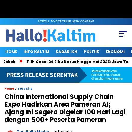
SCROLL TO CONTINUE WITH CONTENT
HOME
INFO KALTIM
KABAR IKN
POLITIK
EKONOMI
kak
PHK Capai 26 Ribu Kasus hingga Mei 2025: Jawa Tengah,
/
Home
Pers Rilis
China International Supply Chain
Expo Hadirkan Area Pameran AI;
Ajang Ini Segera Digelar 100 Hari Lagi
dengan 500+ Peserta Pameran
Tim Hallo Media
- Pewarta