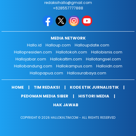
redaksihallo@gmail.com
+628557777888
MEDIA NETWORK
Hallo.id
Halloup.com
Halloupdate.com
Hallopresiden.com
Hallotokoh.com
Hallobisnis.com
Hallojabar.com
Hallokaltim.com
Hallotangsel.com
Hallobandung.com
Hallokampus.com
Halloidn.com
Hallopapua.com
Hallosurabaya.com
HOME
TIM REDAKSI
KODE ETIK JURNALISTIK
PEDOMAN MEDIA SIBER
HISTORI MEDIA
HAK JAWAB
COPYRIGHT © 2026 HALLOKALTIM.COM - ALL RIGHTS RESERVED