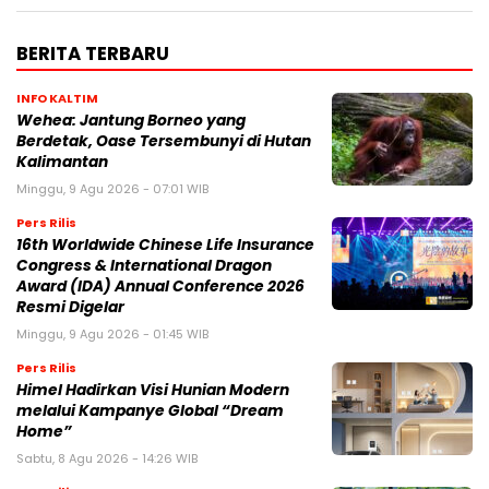
BERITA TERBARU
INFO KALTIM
Wehea: Jantung Borneo yang
Berdetak, Oase Tersembunyi di Hutan
Kalimantan
Minggu, 9 Agu 2026 - 07:01 WIB
Pers Rilis
16th Worldwide Chinese Life Insurance
Congress & International Dragon
Award (IDA) Annual Conference 2026
Resmi Digelar
Minggu, 9 Agu 2026 - 01:45 WIB
Pers Rilis
Himel Hadirkan Visi Hunian Modern
melalui Kampanye Global “Dream
Home”
Sabtu, 8 Agu 2026 - 14:26 WIB