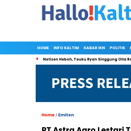
HOME
INFO KALTIM
KABAR IKN
POLITIK
Netizen Heboh, Teuku Ryan Singgung Olla
Home
Emiten
/
PT Astra Agro Lestari 