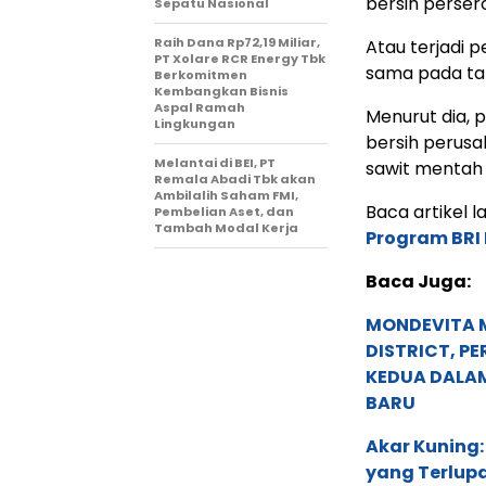
bersih perser
Sepatu Nasional
Raih Dana Rp72,19 Miliar,
Atau terjadi 
PT Xolare RCR Energy Tbk
sama pada ta
Berkomitmen
Kembangkan Bisnis
Aspal Ramah
Menurut dia,
Lingkungan
bersih perus
Melantai di BEI, PT
sawit mentah
Remala Abadi Tbk akan
Ambilalih Saham FMI,
Baca artikel la
Pembelian Aset, dan
Tambah Modal Kerja
Program BRI 
Baca Juga:
MONDEVITA 
DISTRICT, P
KEDUA DALA
BARU
Akar Kuning:
yang Terlup