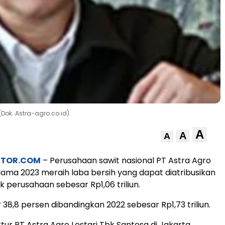
(Dok. Astra-agro.co.id).
A
A
A
STOR.COM
– Perusahaan sawit nasional PT Astra Agro
elama 2023 meraih laba bersih yang dapat diatribusikan
k perusahaan sebesar Rp1,06 triliun.
38,8 persen dibandingkan 2022 sebesar Rp1,73 triliun.
tur PT Astra Agro Lestari Tbk Santosa di Jakarta,