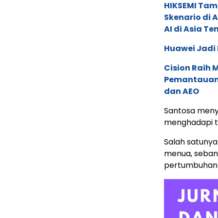
HIKSEMI Tam
Skenario di
AI di Asia T
Huawei Jadi
Cision Raih
Pemantauan d
dan AEO
Santosa meny
menghadapi ta
Salah satunya
menua, seban
pertumbuhan 