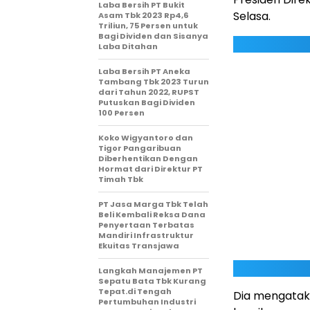
Laba Bersih PT Bukit
Selasa.
Asam Tbk 2023 Rp4,6
Triliun, 75 Persen untuk
Bagi Dividen dan Sisanya
Laba Ditahan
Laba Bersih PT Aneka
Tambang Tbk 2023 Turun
dari Tahun 2022, RUPST
Putuskan Bagi Dividen
100 Persen
Koko Wigyantoro dan
Tigor Pangaribuan
Diberhentikan Dengan
Hormat dari Direktur PT
Timah Tbk
PT Jasa Marga Tbk Telah
Beli Kembali Reksa Dana
Penyertaan Terbatas
Mandiri Infrastruktur
Ekuitas Transjawa
Langkah Manajemen PT
Sepatu Bata Tbk Kurang
Tepat.di Tengah
Dia mengataka
Pertumbuhan Industri