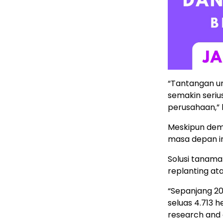
“Tantangan un
semakin serius
perusahaan,” 
Meskipun dem
masa depan in
Solusi tanama
replanting at
“Sepanjang 2
seluas 4.713 
research and