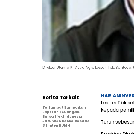
Direktur Utama PT Astra Agro Lestari Tbk, Santosa. 
HARIANINVE
Berita Terkait
Lestari Tbk s
Terlambat Sampaikan
kepada pemili
Laporan Keuangan,
Bursa Efek Indonesia
Jatuhkan Sanksi kepada
Turun sebesar 
3 Emiten BUMN
Presiden Direk