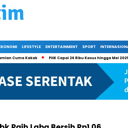
EKONOMI
LIFESTYLE
ENTERTAINMENT
SPORT
INTERNASION
 Ramlan Cuma Kakak
PHK Capai 26 Ribu Kasus hingga Mei 202
Tbk Raih Laba Bersih Rp1,06