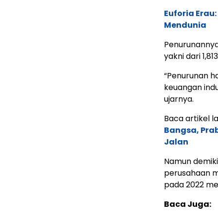
Euforia Erau
Mendunia
Penurunannya
yakni dari 1,8
“Penurunan ha
keuangan indu
ujarnya.
Baca artikel la
Bangsa, Pra
Jalan
Namun demikia
perusahaan me
pada 2022 menj
Baca Juga: