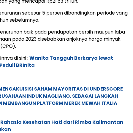
oan yang mencapai Rp21,83 triliun.
penurunan sebesar 5 persen dibandingkan periode yang
hun sebelumnya.
 penurunan baik pada pendapatan bersih maupun laba
ahaan pada 2023 disebabkan anjoknya harga minyak
 (CPO).
innya di sini :
Wanita Tangguh Berkarya lewat
Peduli BRInita
MENGAKUISISI SAHAM MAYORITAS DI UNDERSCORE
ERUSAHAAN INDUK MAGLIANO, SEBAGAI LANGKAH
M MEMBANGUN PLATFORM MEREK MEWAH ITALIA
 Rahasia Kesehatan Hati dari Rimba Kalimantan
akan