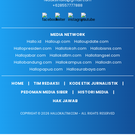
+628557777888
MEDIA NETWORK
Hallo.id
Halloup.com
Halloupdate.com
Hallopresiden.com
Hallotokoh.com
Hallobisnis.com
Hallojabar.com
Hallokaltim.com
Hallotangsel.com
Hallobandung.com
Hallokampus.com
Halloidn.com
Hallopapua.com
Hallosurabaya.com
HOME
TIM REDAKSI
KODE ETIK JURNALISTIK
PEDOMAN MEDIA SIBER
HISTORI MEDIA
HAK JAWAB
COPYRIGHT © 2026 HALLOKALTIM.COM - ALL RIGHTS RESERVED