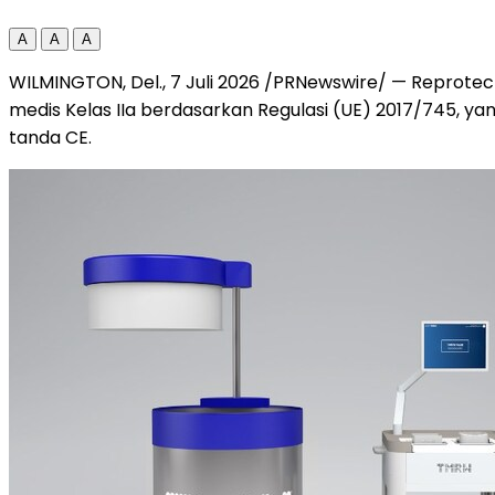
A
A
A
WILMINGTON, Del.
,
7 Juli 2026
/PRNewswire/ — Reprotec
medis Kelas IIa berdasarkan Regulasi (UE) 2017/745, ya
tanda CE.