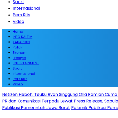
Sport
Internasional
Pers Rilis
Video
Home
INFO KALTIM
KABAR IKN
Politik
Ekonomi
Lifestyle
ENTERTAINMENT
Sport
Internasional
Pers Rilis
Video
Netizen Heboh, Teuku Ryan Singgung Olla Ramlan Cuma
PR dan Komunikasi Terpadu Lewat Press Release, Sapulan
Publikasi Pemerintah Jawa Barat
Polemik Publikasi Pem