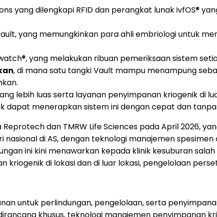
ns yang dilengkapi RFID dan perangkat lunak ivfOS® yang
 Vault, yang memungkinkan para ahli embriologi untuk m
tch®, yang melakukan ribuan pemeriksaan sistem setia
kan
, di mana satu tangki Vault mampu menampung seba
hkan.
 lebih luas serta layanan penyimpanan kriogenik di luar
inik dapat menerapkan sistem ini dengan cepat dan tanp
eprotech dan TMRW Life Sciences pada April 2026, ya
 nasional di AS, dengan teknologi manajemen spesimen dig
bungan ini kini menawarkan kepada klinik kesuburan sal
kriogenik di lokasi dan di luar lokasi, pengelolaan pers
an untuk perlindungan, pengelolaan, serta penyimpanan 
irancang khusus, teknologi manajemen penyimpanan kriog