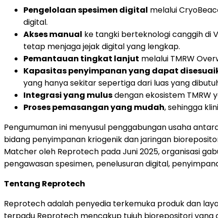
Pengelolaan spesimen digital
melalui CryoBeaco
digital.
Akses manual
ke tangki berteknologi canggih di
tetap menjaga jejak digital yang lengkap.
Pemantauan tingkat lanjut
melalui TMRW Overwa
Kapasitas penyimpanan yang dapat disesuai
yang hanya sekitar sepertiga dari luas yang dibutu
Integrasi yang mulus
dengan ekosistem TMRW yang
Proses pemasangan yang mudah
, sehingga kl
Pengumuman ini menyusul penggabungan usaha antara R
bidang penyimpanan kriogenik dan jaringan biorepositori
Matcher oleh Reprotech pada Juni 2025, organisasi ga
pengawasan spesimen, penelusuran digital, penyimpanan 
Tentang Reprotech
Reprotech adalah penyedia terkemuka produk dan layan
terpadu Reprotech mencakup tujuh biorepositori yang d