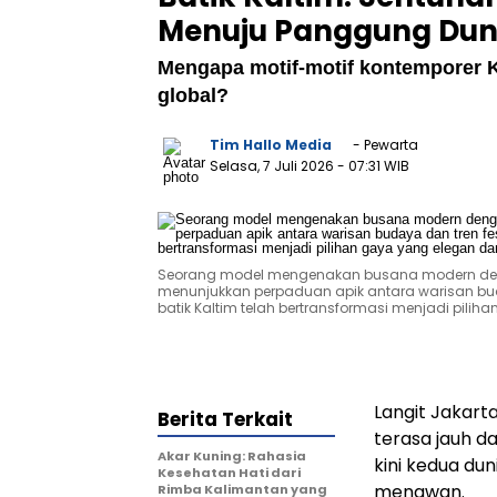
Menuju Panggung Dun
Mengapa motif-motif kontemporer Ka
global?
Tim Hallo Media
- Pewarta
Selasa, 7 Juli 2026
- 07:31 WIB
Seorang model mengenakan busana modern denga
menunjukkan perpaduan apik antara warisan bud
batik Kaltim telah bertransformasi menjadi pili
Langit Jakarta
Berita Terkait
terasa jauh d
Akar Kuning: Rahasia
kini kedua dun
Kesehatan Hati dari
menawan.
Rimba Kalimantan yang