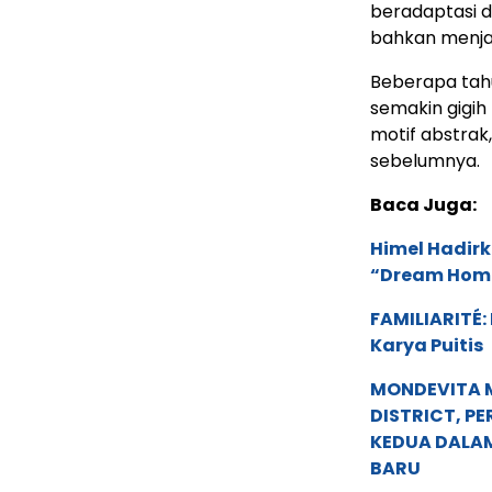
beradaptasi d
bahkan menjadi
Beberapa tahu
semakin gigi
motif abstrak
sebelumnya.
Baca Juga:
Himel Hadirk
“Dream Hom
FAMILIARITÉ
Karya Puitis
MONDEVITA 
DISTRICT, P
KEDUA DALA
BARU