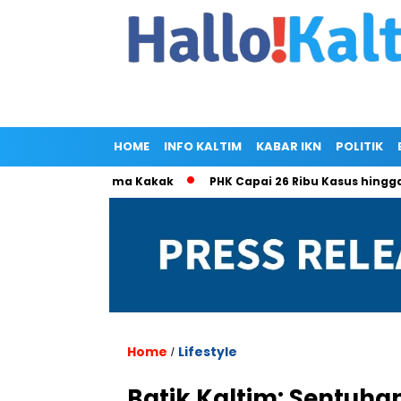
HOME
INFO KALTIM
KABAR IKN
POLITIK
la Ramlan Cuma Kakak
PHK Capai 26 Ribu Kasus hingga Mei 
Home
Lifestyle
/
Batik Kaltim: Sentuha