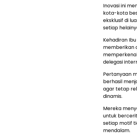
Inovasi ini me
kota-kota bes
eksklusif di l
setiap helainy
Kehadiran Ibu
memberikan dor
memperkenalk
delegasi inter
Pertanyaan me
berhasil menja
agar tetap re
dinamis.
Mereka menya
untuk berceri
setiap motif t
mendalam.