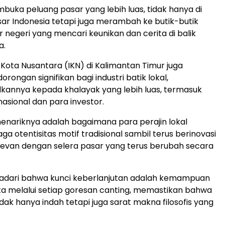
mbuka peluang pasar yang lebih luas, tidak hanya di
ar Indonesia tetapi juga merambah ke butik-butik
uar negeri yang mencari keunikan dan cerita di balik
a.
 Kota Nusantara (IKN) di Kalimantan Timur juga
ongan signifikan bagi industri batik lokal,
annya kepada khalayak yang lebih luas, termasuk
nasional dan para investor.
nariknya adalah bagaimana para perajin lokal
ga otentisitas motif tradisional sambil terus berinovasi
levan dengan selera pasar yang terus berubah secara
dari bahwa kunci keberlanjutan adalah kemampuan
ta melalui setiap goresan canting, memastikan bahwa
idak hanya indah tetapi juga sarat makna filosofis yang