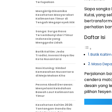
Terlupakan
Siapa sangka 
Mengintip Dinamika
Kutai, yang se
Kesehatan Masyarakat
Kalimantan Timur di
bertransform
Tengah Megaproyek IKN
perhatian ban
Sanga: Surga Rasa
Tersembunyi dari Timur
Daftar Isi
Indonesia yang
Menggoda Lidah
Batik Kaltim: Jeda
Batik Kalti
Tradisi, Inovasi Gaya Ibu
Kota Nusantara
Masa Depan
Nasi Kuning: Simbol
Kemewahan Nusantara
Perjalanan ba
di Meja Makan Kita
cendera mata 
Pesona Abadi Derawan:
desain yang l
Menyelami Keindahan
pilihan fesyen
Bawah Laut Kalimantan
Timur
Kesehatan Kaltim 2026:
Tantangan Ganda Ibu