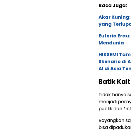
Baca Juga:
Akar Kuning:
yang Terlup
Euforia Erau
Mendunia
HIKSEMI Tam
Skenario di
AI di Asia T
Batik Kal
Tidak hanya s
menjadi perny
publik dan *i
Bayangkan saj
bisa dipaduka