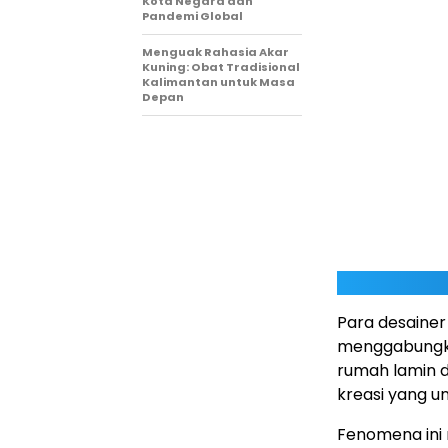
Kota Negara dan
Pandemi Global
Menguak Rahasia Akar
Kuning: Obat Tradisional
Kalimantan untuk Masa
Depan
Para desainer
menggabungka
rumah lamin d
kreasi yang un
Fenomena ini