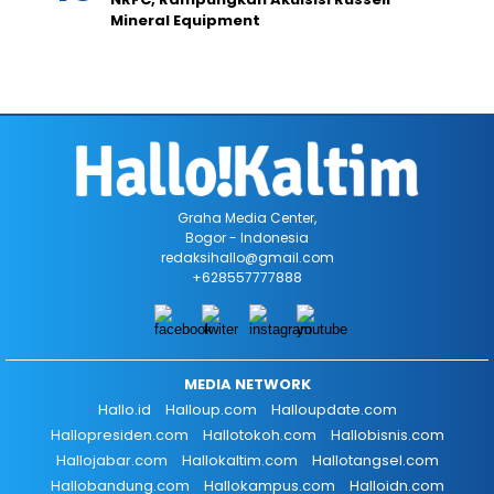
Mineral Equipment
Graha Media Center,
Bogor - Indonesia
redaksihallo@gmail.com
+628557777888
MEDIA NETWORK
Hallo.id
Halloup.com
Halloupdate.com
Hallopresiden.com
Hallotokoh.com
Hallobisnis.com
Hallojabar.com
Hallokaltim.com
Hallotangsel.com
Hallobandung.com
Hallokampus.com
Halloidn.com