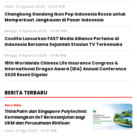
Senin, 10 Agustus 2026 - 04:22 WIB
Changhong Gandeng Ikon Pop Indonesia Rossa untuk
Memperkuat Jangkauan di Pasar Indonesia
Minggu, 9 Agustus 2026 - 23:49 WIB
Coolita Luncurkan FAST Media Alliance Pertama di
Indonesia Bersama Sejumlah Stasiun TV Terkemuka
Minggu, 9 Agustus 2026 - 01:45 WIB
16th Worldwide Chinese Life Insurance Congress &
International Dragon Award (IDA) Annual Conference
2026 Resmi Digelar
BERITA TERBARU
Pers Rilis
ThinkPalm dan Singapore Polytechnic
Kembangkan IIoT Berkelanjutan bagi
UKM dan Perusahaan Rintisan
Senin, 10 Agu 2026 - 12:00 WIB