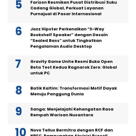
Farizon Resmikan Pusat Distribusi Suku
Cadang Global, Perkuat Layanan
Purnajual di Pasar Internasional
Jazz Hipster Perkenalkan “3-Way
Bookshelf Speaker” dengan Desain
“Sealed Bass” untuk Tingkatkan
Pengalaman Audio Desktop
Gravity Game Unite Resmi Buka Open
Beta Test Kedua Ragnarok Zero: Global
untuk PC
Batik Kaltim: Transformasi Motif Dayak
Menuju Panggung Dunia
Sanga: Menjelajahi Kehangatan Rasa
Rempah Warisan Nusantara
Novo Tellus Bermitra dengan RCF dan
NRFC, Rampungkan Akuisisi Russell