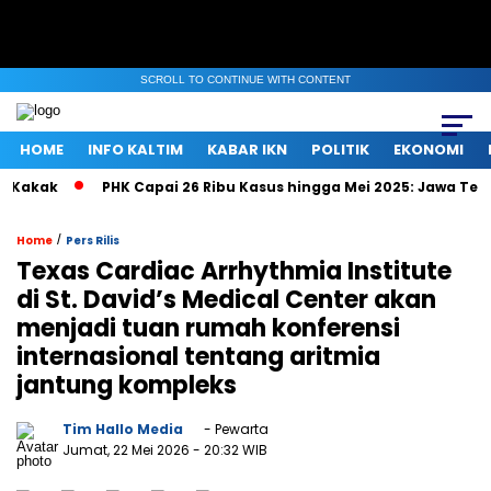
SCROLL TO CONTINUE WITH CONTENT
HOME
INFO KALTIM
KABAR IKN
POLITIK
EKONOMI
akak
PHK Capai 26 Ribu Kasus hingga Mei 2025: Jawa Tengah,
/
Home
Pers Rilis
Texas Cardiac Arrhythmia Institute
di St. David’s Medical Center akan
menjadi tuan rumah konferensi
internasional tentang aritmia
jantung kompleks
Tim Hallo Media
- Pewarta
Jumat, 22 Mei 2026
- 20:32 WIB