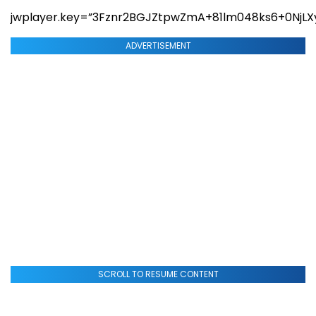
jwplayer.key=”3Fznr2BGJZtpwZmA+81lm048ks6+0NjLX
ADVERTISEMENT
SCROLL TO RESUME CONTENT