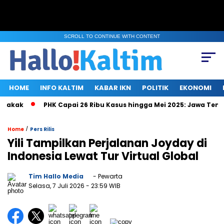
SCROLL TO CONTINUE WITH CONTENT
HOME
INFO KALTIM
KABAR IKN
POLITIK
EKONOMI
ak
PHK Capai 26 Ribu Kasus hingga Mei 2025: Jawa Tengah, 
/
Home
Pers Rilis
Yili Tampilkan Perjalanan Joyday di
Indonesia Lewat Tur Virtual Global
Tim Hallo Media
- Pewarta
Selasa, 7 Juli 2026
- 23:59 WIB