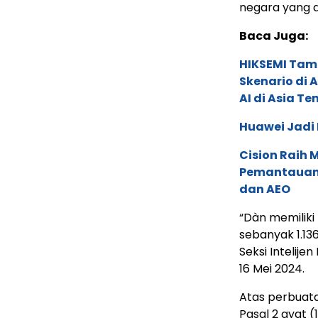
negara yang d
Baca Juga:
HIKSEMI Tam
Skenario di
AI di Asia T
Huawei Jadi
Cision Raih
Pemantauan d
dan AEO
“Dàn memilik
sebanyak 1.13
Seksi Intelije
16 Mei 2024.
Atas perbuata
Pasal 2 ayat (