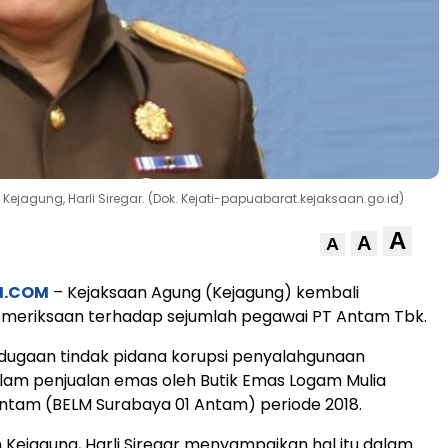
jagung, Harli Siregar. (Dok. Kejati-papuabarat.kejaksaan.go.id)
A
A
A
M.COM
– Kejaksaan Agung (Kejagung) kembali
meriksaan terhadap sejumlah pegawai PT Antam Tbk.
 dugaan tindak pidana korupsi penyalahgunaan
am penjualan emas oleh Butik Emas Logam Mulia
ntam (BELM Surabaya 01 Antam) periode 2018.
ejagung, Harli Siregar menyampaikan hal itu dalam