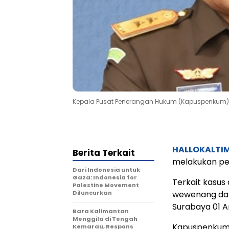
Kepala Pusat Penerangan Hukum (Kapuspenkum) Ke
HALLOKALTI
Berita Terkait
melakukan pe
Dari Indonesia untuk
Gaza: Indonesia for
Terkait kasus
Palestine Movement
Diluncurkan
wewenang dal
Surabaya 01 A
Bara Kalimantan
Menggila di Tengah
Kapuspenkum K
Kemarau, Respons