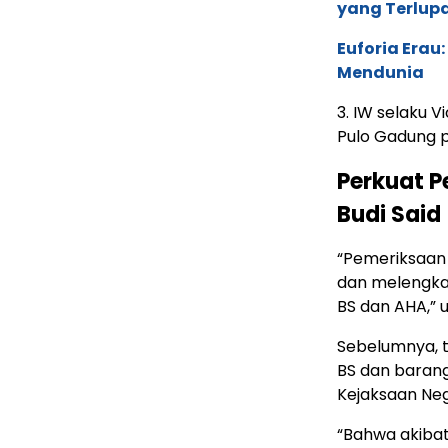
yang Terlup
Euforia Erau
Mendunia
3. IW selaku 
Pulo Gadung p
Perkuat P
Budi Said
“Pemeriksaan
dan melengka
BS dan AHA,” 
Sebelumnya, t
BS dan barang
Kejaksaan Neg
“Bahwa akiba