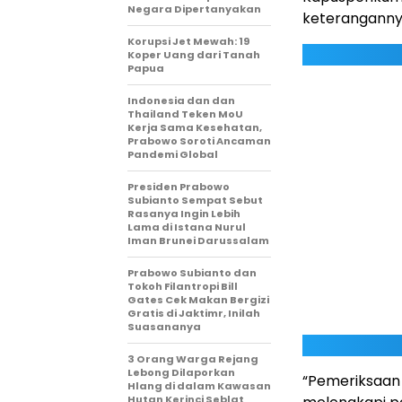
Negara Dipertanyakan
keterangannya
Korupsi Jet Mewah: 19
Koper Uang dari Tanah
Papua
Indonesia dan dan
Thailand Teken MoU
Kerja Sama Kesehatan,
Prabowo Soroti Ancaman
Pandemi Global
Presiden Prabowo
Subianto Sempat Sebut
Rasanya Ingin Lebih
Lama di Istana Nurul
Iman Brunei Darussalam
Prabowo Subianto dan
Tokoh Filantropi Bill
Gates Cek Makan Bergizi
Gratis di Jaktimr, Inilah
Suasananya
3 Orang Warga Rejang
Lebong Dilaporkan
“Pemeriksaan
Hlang di dalam Kawasan
Hutan Kerinci Seblat