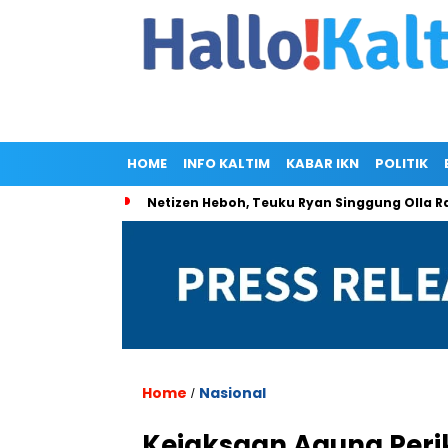
HOME
INFO KALTIM
KABAR IKN
POLITIK
Netizen Heboh, Teuku Ryan Singgung Olla
Home
Nasional
/
Kejaksaan Agung Peri