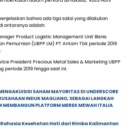
emberkasan dalam perkara dimaksud,” kata Harli
 menjelaskan bahwa ada tiga saksi yang dilakukan
i antaranya adalah:
Manager Product Logistic Management Unit Bisnis
an Pemurnian (UBPP LM) PT Antam Tbk periode 2019
.
 Vice President Precious Metal Sales & Marketing UBPP
 periode 2019 hingga saat ini.
MENGAKUISISI SAHAM MAYORITAS DI UNDERSCORE
ERUSAHAAN INDUK MAGLIANO, SEBAGAI LANGKAH
M MEMBANGUN PLATFORM MEREK MEWAH ITALIA
 Rahasia Kesehatan Hati dari Rimba Kalimantan