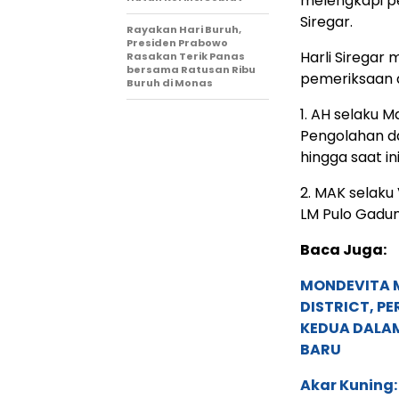
melengkapi p
Siregar.
Rayakan Hari Buruh,
Presiden Prabowo
Harli Siregar
Rasakan Terik Panas
bersama Ratusan Ribu
pemeriksaan d
Buruh di Monas
1. AH selaku 
Pengolahan d
hingga saat ini
2. MAK selaku
LM Pulo Gadung
Baca Juga:
MONDEVITA 
DISTRICT, P
KEDUA DALA
BARU
Akar Kuning: