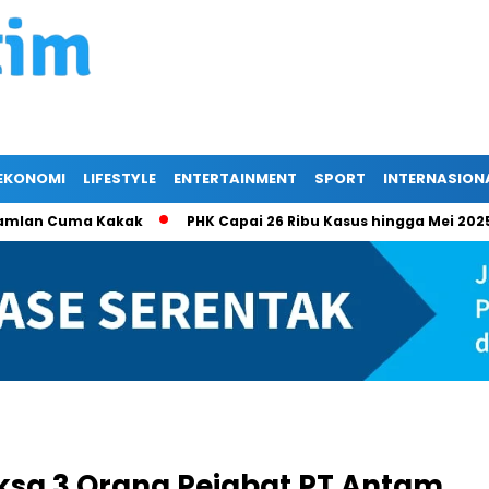
EKONOMI
LIFESTYLE
ENTERTAINMENT
SPORT
INTERNASION
 Ramlan Cuma Kakak
PHK Capai 26 Ribu Kasus hingga Mei 202
ksa 3 Orang Pejabat PT Antam