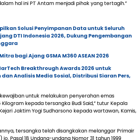
alam hal ini PT Antam menjadi pihak yang tertagih.”
pilkan Solusi Penyimpanan Data untuk Seluruh
 Ajang DTI Indonesia 2026, Dukung Pengembangan
enggara
 Mitra bagi Ajang GSMA M360 ASEAN 2026
 MarTech Breakthrough Awards 2026 untuk
an Analisis Media Sosial, Distribusi Siaran Pers,
i kewajiban untuk melakukan penyerahan emas
6 Kilogram kepada tersangka Budi Said,” tutur Kepala
n Kejari Jaktim Yogi Sudharsono kepada wartawan, Kamis,
nnya, tersangka telah disangkakan melanggar Primair
1) jo. Pasal 18 Undang-undang Nomor 31 tahun 1999