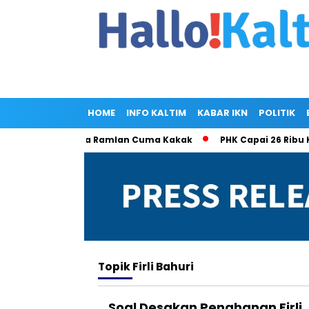
HOME
INFO KALTIM
KABAR IKN
POLITIK
Singgung Olla Ramlan Cuma Kakak
PHK Capai 26 Ribu Kasus 
Topik
Firli Bahuri
Soal Desakan Penahanan Firli